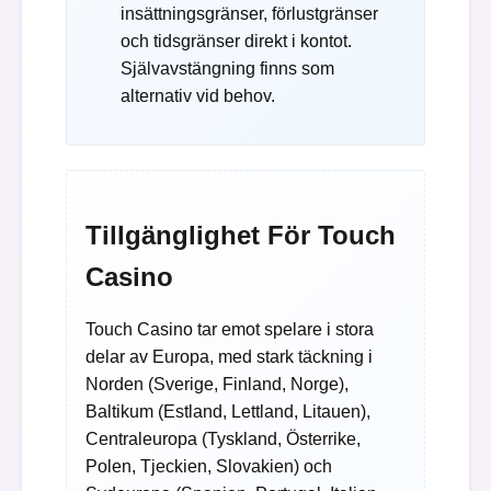
insättningsgränser, förlustgränser
och tidsgränser direkt i kontot.
Självavstängning finns som
alternativ vid behov.
Tillgänglighet För Touch
Casino
Touch Casino tar emot spelare i stora
delar av Europa, med stark täckning i
Norden (Sverige, Finland, Norge),
Baltikum (Estland, Lettland, Litauen),
Centraleuropa (Tyskland, Österrike,
Polen, Tjeckien, Slovakien) och