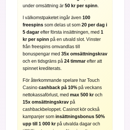
under omsättning är
50 kr per spinn
.
I välkomstpaketet ingår även
100
freespins
som delas ut som
20 per dag i
5 dagar
efter första insättningen, med
1
kr per spinn
på en utvald slot. Vinster
från freespins omvandlas till
bonuspengar med
35x omsättningskrav
och en tidsgräns på
24 timmar
efter att
spinnet krediterats.
För återkommande spelare har Touch
Casino
cashback på 10%
på veckans
nettokassaförlust, med
max 500 kr
och
15x omsättningskrav
på
cashbackbeloppet. Casinot kör också
kampanjer som
insättningsbonus 50%
upp till 1 000 kr
på utvalda dagar och