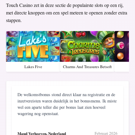
Touch Casino zet in deze sectie de populairste slots op een rij,
met directe knoppen om een spel meteen te openen zonder extra
stappen.
Lakes Five
Charms And Treasures Betsoft
F
De welkomstbonus stond direct klaar na registratie en de
inzetvereisten waren duidelijk in het bonusmenu. Ik miste
wel een aparte teller die per bonus laat zien hoeveel
wagering nog openstaat.
Maud Verhoeven, Nederland
Februari 2026