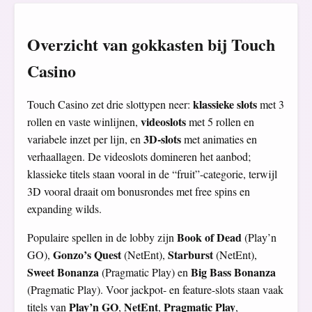
Overzicht van gokkasten bij Touch
Casino
klassieke slots
Touch Casino zet drie slottypen neer:
met 3
videoslots
rollen en vaste winlijnen,
met 5 rollen en
3D-slots
variabele inzet per lijn, en
met animaties en
verhaallagen. De videoslots domineren het aanbod;
klassieke titels staan vooral in de “fruit”-categorie, terwijl
3D vooral draait om bonusrondes met free spins en
expanding wilds.
Book of Dead
Populaire spellen in de lobby zijn
(Play’n
Gonzo’s Quest
Starburst
GO),
(NetEnt),
(NetEnt),
Sweet Bonanza
Big Bass Bonanza
(Pragmatic Play) en
(Pragmatic Play). Voor jackpot- en feature-slots staan vaak
Play’n GO
NetEnt
Pragmatic Play
titels van
,
,
,