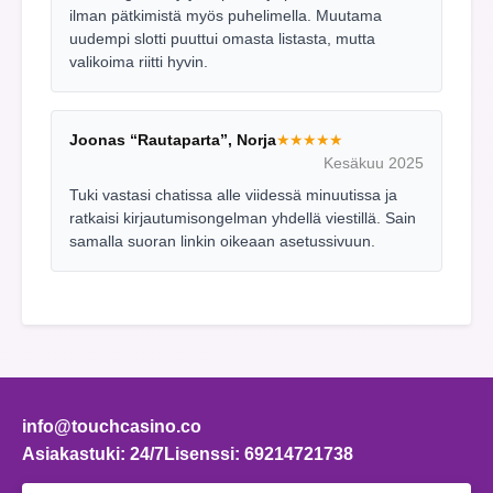
ilman pätkimistä myös puhelimella. Muutama
uudempi slotti puuttui omasta listasta, mutta
valikoima riitti hyvin.
Joonas “Rautaparta”, Norja
★★★★★
Kesäkuu 2025
Tuki vastasi chatissa alle viidessä minuutissa ja
ratkaisi kirjautumisongelman yhdellä viestillä. Sain
samalla suoran linkin oikeaan asetussivuun.
info@touchcasino.co
Asiakastuki: 24/7
Lisenssi: 69214721738