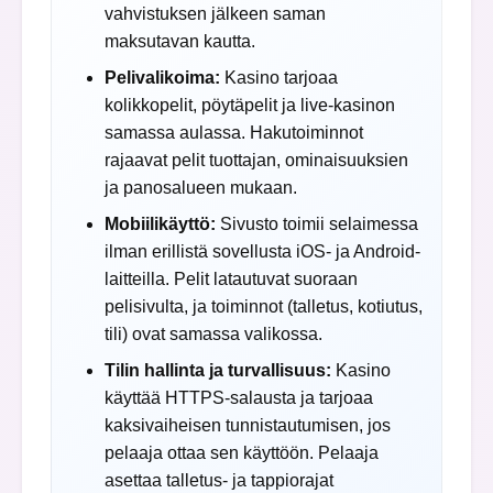
vahvistuksen jälkeen saman
maksutavan kautta.
Pelivalikoima:
Kasino tarjoaa
kolikkopelit, pöytäpelit ja live-kasinon
samassa aulassa. Hakutoiminnot
rajaavat pelit tuottajan, ominaisuuksien
ja panosalueen mukaan.
Mobiilikäyttö:
Sivusto toimii selaimessa
ilman erillistä sovellusta iOS- ja Android-
laitteilla. Pelit latautuvat suoraan
pelisivulta, ja toiminnot (talletus, kotiutus,
tili) ovat samassa valikossa.
Tilin hallinta ja turvallisuus:
Kasino
käyttää HTTPS-salausta ja tarjoaa
kaksivaiheisen tunnistautumisen, jos
pelaaja ottaa sen käyttöön. Pelaaja
asettaa talletus- ja tappiorajat