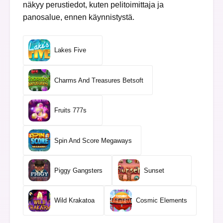
näkyy perustiedot, kuten pelitoimittaja ja
panosalue, ennen käynnistystä.
Lakes Five
Charms And Treasures Betsoft
Fruits 777s
Spin And Score Megaways
Piggy Gangsters
Sunset
Wild Krakatoa
Cosmic Elements