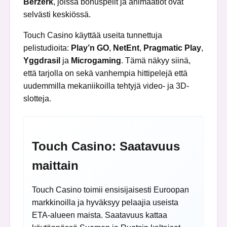
Berzerk
, joissa bonuspelit ja animaatiot ovat
selvästi keskiössä.
Touch Casino käyttää useita tunnettuja
pelistudioita:
Play’n GO
,
NetEnt
,
Pragmatic Play
,
Yggdrasil
ja
Microgaming
. Tämä näkyy siinä,
että tarjolla on sekä vanhempia hittipelejä että
uudemmilla mekaniikoilla tehtyjä video- ja 3D-
slot­teja.
Touch Casino: Saatavuus
maittain
Touch Casino toimii ensisijaisesti Euroopan
markkinoilla ja hyväksyy pelaajia useista
ETA-alueen maista. Saatavuus kattaa